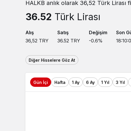
HALKB anlık olarak 36,52 Türk Lirası f
36.52
Türk Lirası
Alış
Satış
Değişim
Son G
36,52
TRY
36.52
TRY
-0.6
%
18:10:
Diğer Hisselere Göz At
Gün İçi
Hafta
1 Ay
6 Ay
1 Yıl
3 Yıl