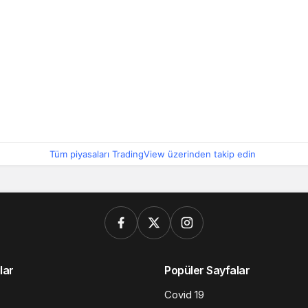
Tüm piyasaları TradingView üzerinden takip edin
lar
Popüler Sayfalar
Covid 19