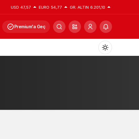
USD
47,57
EURO
54,77
GR. ALTIN
6.201,10
Premium'a Geç
Mod
değiştir
Gündüz Modu
Gündüz modunu seçin.
Gece Modu
Gece modunu seçin.