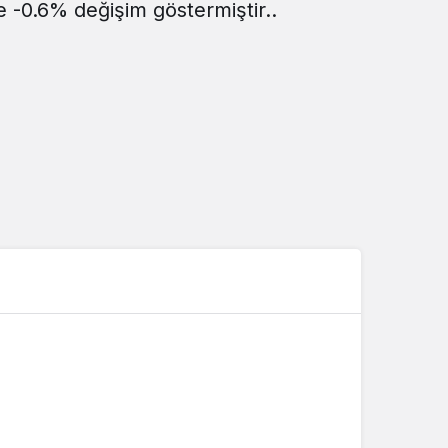
e -0.6% değişim göstermiştir..
Sistem Modu
Sistem modunu seçin.