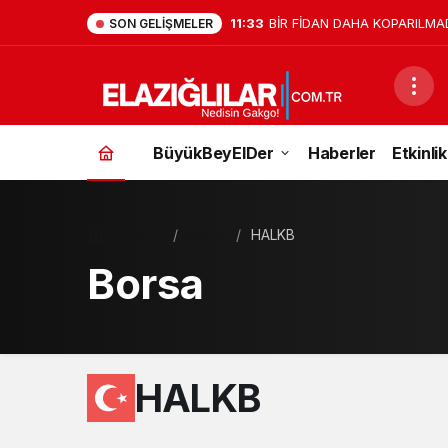
11:33
BİR FİDAN DAHA KOPARILMA
SON GELIŞMELER
BüyükBeyElDer
Haberler
Etkinlik
Haberler
Borsa
HALKB
Borsa
HALKB