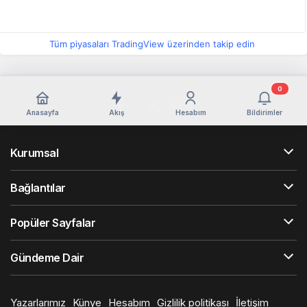
Tüm piyasaları TradingView üzerinden takip edin
0
Anasayfa
Akış
Hesabım
Bildirimler
Kurumsal
Bağlantılar
Popüler Sayfalar
Gündeme Dair
Yazarlarımız
Künye
Hesabım
Gizlilik politikası
İletişim