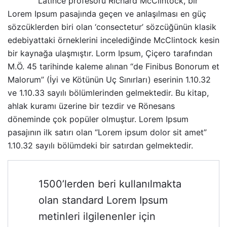
Latince profesörü Richard McClintock, bir
Lorem Ipsum pasajında geçen ve anlaşılması en güç
sözcüklerden biri olan ‘consectetur’ sözcüğünün klasik
edebiyattaki örneklerini incelediğinde
McClintock
kesin
bir kaynağa ulaşmıştır. Lorm Ipsum, Çiçero tarafından
M.Ö. 45 tarihinde kaleme alınan “de Finibus Bonorum et
Malorum” (İyi ve Kötünün Uç Sınırları) eserinin 1.10.32
ve 1.10.33 sayılı bölümlerinden gelmektedir. Bu kitap,
ahlak kuramı üzerine bir tezdir ve Rönesans
döneminde çok popüler olmuştur. Lorem Ipsum
pasajının ilk satırı olan “Lorem ipsum dolor sit amet”
1.10.32 sayılı bölümdeki bir satırdan gelmektedir.
1500’lerden beri kullanılmakta
olan standard Lorem Ipsum
metinleri ilgilenenler için