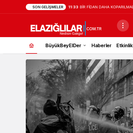
1:04
DESTEK İÇİN VOLEYBOL OYN
SON GELIŞMELER
BüyükBeyElDer
Haberler
Etkinlik