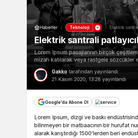
Genel
Teknoloji
Haberler
Elektrik santral
BİR FİDAN
Elektrik santrali patlayıcıl
KOPARIL
ALINMALI
Lorem Ipsum pasajlarının birçok çeşitlem
mizah katılarak veya rastgele sözcükler ek
Gakko
tarafından yayınlandı
21 Kasım 2020, 13:28
yayınlandı
Google'da Abone Ol
Lorem Ipsum, dizgi ve baskı endüstrisinde
bilinmeyen bir matbaacının bir hurufat nu
alarak karıştırdığı 1500’lerden beri endüst