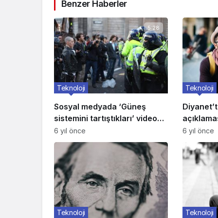
Benzer Haberler
5:28
Teknoloji
Teknoloji
Sosyal medyada ‘Güneş
Diyanet’
sistemini tartıştıkları’ video
açıklama
viral oldu! O gençler konuştu
6 yıl önce
6 yıl önce
Teknoloji
Teknoloji