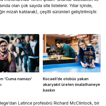
a olan çok sayıda site listelenir. Yıllar içinde,
 mizah katılarak), çeşitli sürümleri geliştirilmiştir.
en ‘Cuma namazı’
Kocaeli’de otobüs yakan
ı
akaryakıt üreten imalathaneye
baskın
ege’dan Latince profesörü Richard McClintock, bir