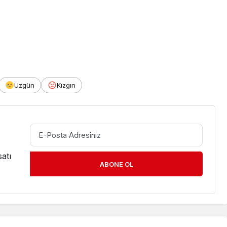
Üzgün
Kızgın
atı
ABONE OL