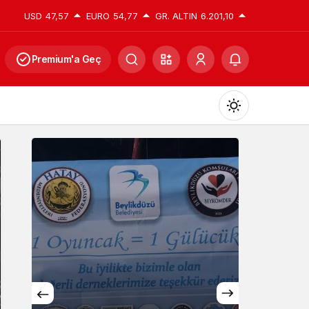
USD
47,57
EURO
54,77
GR. ALTIN
6.201,10
Premium'a Geç
Mod
değiştir
Gündüz Modu
Gündüz modunu seçin.
Gece Modu
Gece modunu seçin.
Genel