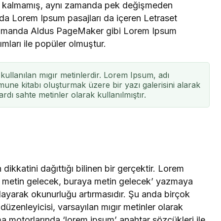
le kalmamış, aynı zamanda pek değişmeden
arda Lorem Ipsum pasajları da içeren Letraset
n zamanda Aldus PageMaker gibi Lorem Ipsum
ımları ile popüler olmuştur.
kullanılan mıgır metinlerdir. Lorem Ipsum, adı
une kitabı oluşturmak üzere bir yazı galerisini alarak
ardı sahte metinler olarak kullanılmıştır.
dikkatini dağıttığı bilinen bir gerçektir. Lorem
a metin gelecek, buraya metin gelecek’ yazmaya
ğlayarak okunurluğu artırmasıdır. Şu anda birçok
üzenleyicisi, varsayılan mıgır metinler olarak
 motorlarında ‘lorem ipsum’ anahtar sözcükleri ile