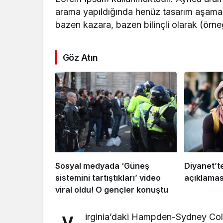
arama yapıldığında henüz tasarım aşamasınd
bazen kazara, bazen bilinçli olarak (örneğin
Göz Atın
Sosyal medyada ‘Güneş
Diyanet’t
sistemini tartıştıkları’ video
açıklamas
viral oldu! O gençler konuştu
irginia’daki Hampden-Sydney Coll
V