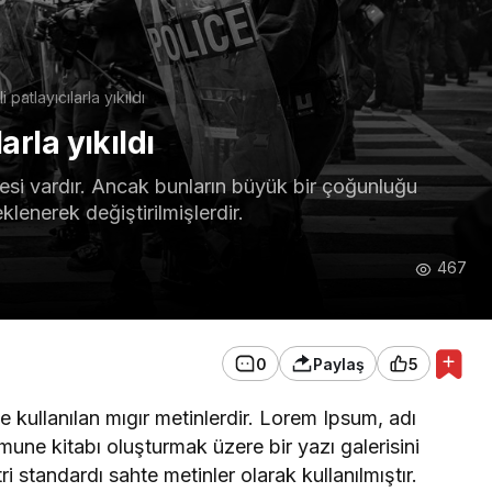
i patlayıcılarla yıkıldı
Genel
 DAHA
arla yıkıldı
MADAN ÖNLEM
DESTEK İÇİN VOLEYBOL
OYNA
esi vardır. Ancak bunların büyük bir çoğunluğu
lenerek değiştirilmişlerdir.
467
0
Paylaş
5
 kullanılan mıgır metinlerdir. Lorem Ipsum, adı
mune kitabı oluşturmak üzere bir yazı galerisini
ri standardı sahte metinler olarak kullanılmıştır.