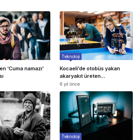
Teknoloji
ten ‘Cuma namazı’
Kocaeli’de otobüs yakan
sı
akaryakıt üreten
imalathaneye baskın
6 yıl önce
Teknoloji