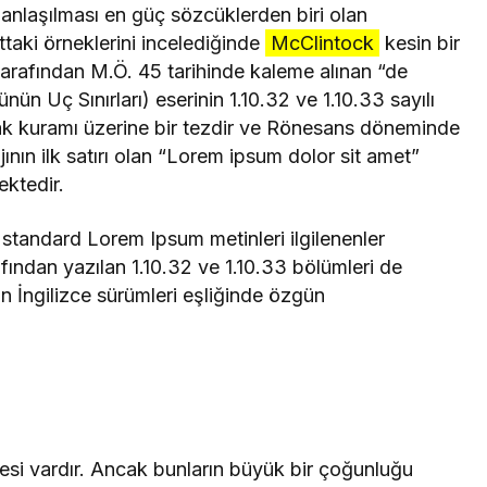
nlaşılması en güç sözcüklerden biri olan
taki örneklerini incelediğinde
McClintock
kesin bir
arafından M.Ö. 45 tarihinde kaleme alınan “de
n Uç Sınırları) eserinin 1.10.32 ve 1.10.33 sayılı
lak kuramı üzerine bir tezdir ve Rönesans döneminde
ın ilk satırı olan “Lorem ipsum dolor sit amet”
ektedir.
 standard Lorem Ipsum metinleri ilgilenenler
rafından yazılan 1.10.32 ve 1.10.33 bölümleri de
n İngilizce sürümleri eşliğinde özgün
esi vardır. Ancak bunların büyük bir çoğunluğu